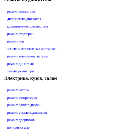
ремонт инжектора
диагностика двигателя
компьютерная диагностика
ремонт стартеров
ремонт гбц
замена маслосъемных колпачков
ремонт топливной системы
ремонт двигателя
замена ремня грм
Электрика, кузов, салон
ремонт салона
ремонт генераторов
ремонт замков дверей
ремонт стеклоподъемника
ремонт дворников
полировка фар