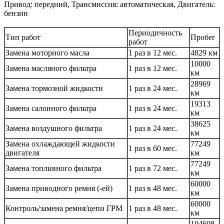
Привод: передний, Трансмиссия: автоматическая, Двигатель:
бензин
Периодичность
Тип работ
Пробег
работ
Замена моторного масла
1 раз в 12 мес.
4829 км
10000
Замена масляного фильтра
1 раз в 12 мес.
км
28969
Замена тормозной жидкости
1 раз в 24 мес.
км
19313
Замена салонного фильтра
1 раз в 24 мес.
км
38625
Замена воздушного фильтра
1 раз в 24 мес.
км
Замена охлаждающей жидкости
77249
1 раз в 60 мес.
двигателя
км
77249
Замена топливного фильтра
1 раз в 72 мес.
км
60000
Замена приводного ремня (-ей)
1 раз в 48 мес.
км
60000
Контроль/замена ремня/цепи ГРМ
1 раз в 48 мес.
км
104608