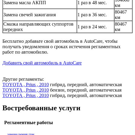
Замена масла АКПП
1 раз в 48 мес.
км
80467
Замена свечей зажигания
1 раз в 36 мес.
км
Смазка направляющих суппортов
80467
1 раз в 24 мес.
передних
км
Бесплатно добавьте свой автомобиль в AutoCare, чтобы
получать уведомления о сроках истечения регламентных
работ по автомобилю.
Добавить свой автомобиль в AutoCare
Другие регламенты:
TOYOTA , Prius , 2010
гибрид, передний, автоматическая
TOYOTA , Prius , 2010
бензин, передний, автоматическая
TOYOTA , Prius , 2010
гибрид, передний, автоматическая
Востребованные услуги
Регламентные работы
замена ремня грм