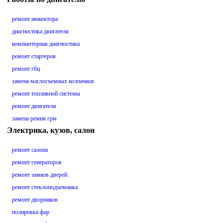
ремонт инжектора
диагностика двигателя
компьютерная диагностика
ремонт стартеров
ремонт гбц
замена маслосъемных колпачков
ремонт топливной системы
ремонт двигателя
замена ремня грм
Электрика, кузов, салон
ремонт салона
ремонт генераторов
ремонт замков дверей
ремонт стеклоподъемника
ремонт дворников
полировка фар