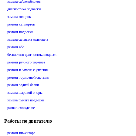
замена сайлентблоков
диагностика подвески
замена колодок
ремонт суппортов
ремонт подвески
замена сальника коленвала
ремонт абс
бесплатная диагностика подвески
ремонт ручного тормоза
ремонт и замена сцепления
ремонт тормозной системы
ремонт задней балки
замена шаровой опоры
замена рычага подвески
развал-схождение
Работы по двигателю
ремонт инжектора