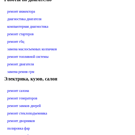
ремонт инжектора
диагностика двигателя
компьютерная диагностика
ремонт стартеров
ремонт гбц
замена маслосъемных колпачков
ремонт топливной системы
ремонт двигателя
замена ремня грм
Электрика, кузов, салон
ремонт салона
ремонт генераторов
ремонт замков дверей
ремонт стеклоподъемника
ремонт дворников
полировка фар