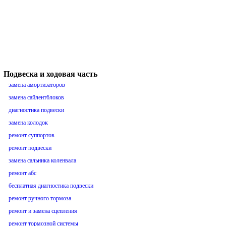
Подвеска и ходовая часть
замена амортизаторов
замена сайлентблоков
диагностика подвески
замена колодок
ремонт суппортов
ремонт подвески
замена сальника коленвала
ремонт абс
бесплатная диагностика подвески
ремонт ручного тормоза
ремонт и замена сцепления
ремонт тормозной системы