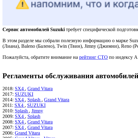
Сервис автомобилей Suzuki
требует специфической подготов
В этом разделе мы собрали полезную информацию о марке Suzuk
(Лиана), Baleno (Балено), Twin (Твин), Jimny (Джимни), Reno (Р
Пожалуйста, обратите внимание на
рейтинг СТО
по индексу A
Регламенты обслуживания автомобилей
2018
:
SX4
,
Grand Vitara
2017
:
SUZUKI
2014
:
SX4
,
Splash
,
Grand Vitara
2011
:
SX4
,
SUZUKI
2010
:
Splash
,
Jimny
2009
:
SX4
,
Splash
2008
:
SX4
,
Grand Vitara
2007
:
SX4
,
Grand Vitara
2006
:
Grand Vitara