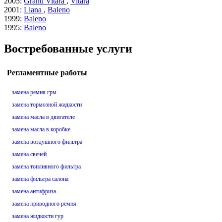
2005
:
Grand Vitara
,
Vitara
2001
:
Liana
,
Baleno
1999
:
Baleno
1995
:
Baleno
Востребованные услуги
Регламентные работы
замена ремня грм
замена тормозной жидкости
замена масла в двигателе
замена масла в коробке
замена воздушного фильтра
замена свечей
замена топливного фильтра
замена фильтра салона
замена антифриза
замена приводного ремня
замена жидкости гур