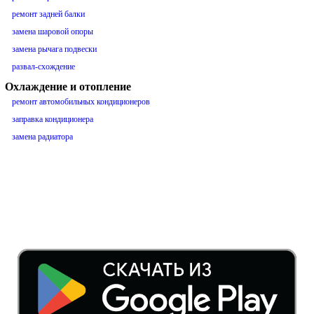
ремонт задней балки
замена шаровой опоры
замена рычага подвески
развал-схождение
Охлаждение и отопление
ремонт автомобильных кондиционеров
заправка кондиционера
замена радиатора