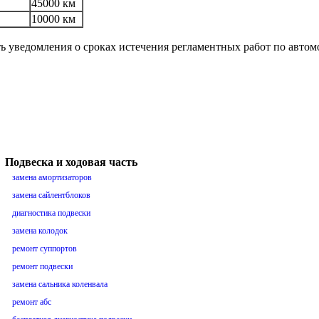
45000 км
10000 км
ть уведомления о сроках истечения регламентных работ по авто
Подвеска и ходовая часть
замена амортизаторов
замена сайлентблоков
диагностика подвески
замена колодок
ремонт суппортов
ремонт подвески
замена сальника коленвала
ремонт абс