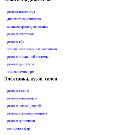
ремонт инжектора
диагностика двигателя
компьютерная диагностика
ремонт стартеров
ремонт гбц
замена маслосъемных колпачков
ремонт топливной системы
ремонт двигателя
замена ремня грм
Электрика, кузов, салон
ремонт салона
ремонт генераторов
ремонт замков дверей
ремонт стеклоподъемника
ремонт дворников
полировка фар