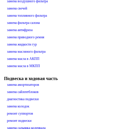
замена воздушного фильтра
замена свечей
замена топливного фильтра
замена фильтра салона
замена антифриза
замена приводного ремня
замена жидкости гур
замена масляного фильтра
замена масла в АКПП
замена масла в МКПП
Подвеска и ходовая часть
замена амортизаторов
замена сайлентблоков
диагностика подвески
замена колодок
ремонт суппортов
ремонт подвески
замена сальника коленвала