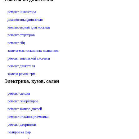
ремонт инжектора
диагностика двигателя
компьютерная диагностика
ремонт стартеров
ремонт гбц
замена маслосъемных колпачков
ремонт топливной системы
ремонт двигателя
замена ремня грм
Электрика, кузов, салон
ремонт салона
ремонт генераторов
ремонт замков дверей
ремонт стеклоподъемника
ремонт дворников
полировка фар