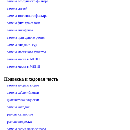
замена воздушного фильтра
замена свечей
замена топливного фильтра
замена фильтра салона
замена антифриза
замена приводного ремня
замена жидкости гур
замена масляного фильтра
замена масла в АКПП
замена масла в МКПП
Подвеска и ходовая часть
замена амортизаторов
замена сайлентблоков
диагностика подвески
замена колодок
ремонт суппортов
ремонт подвески
замена сальника коленвала