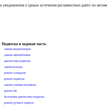
ть уведомления о сроках истечения регламентных работ по авто
Подвеска и ходовая часть
замена амортизаторов
замена сайлентблоков
диагностика подвески
замена колодок
ремонт суппортов
ремонт подвески
замена сальника коленвала
ремонт абс
бесплатная диагностика подвески
ремонт ручного тормоза