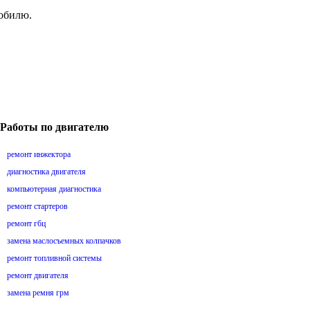
мобилю.
Работы по двигателю
ремонт инжектора
диагностика двигателя
компьютерная диагностика
ремонт стартеров
ремонт гбц
замена маслосъемных колпачков
ремонт топливной системы
ремонт двигателя
замена ремня грм