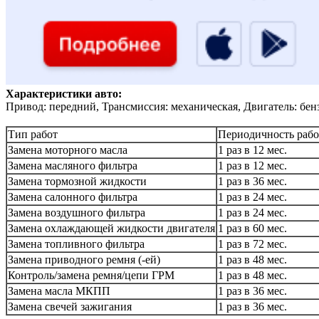
Характеристики авто:
Привод: передний, Трансмиссия: механическая, Двигатель: бен
Тип работ
Периодичность рабо
Замена моторного масла
1 раз в 12 мес.
Замена масляного фильтра
1 раз в 12 мес.
Замена тормозной жидкости
1 раз в 36 мес.
Замена салонного фильтра
1 раз в 24 мес.
Замена воздушного фильтра
1 раз в 24 мес.
Замена охлаждающей жидкости двигателя
1 раз в 60 мес.
Замена топливного фильтра
1 раз в 72 мес.
Замена приводного ремня (-ей)
1 раз в 48 мес.
Контроль/замена ремня/цепи ГРМ
1 раз в 48 мес.
Замена масла МКПП
1 раз в 36 мес.
Замена свечей зажигания
1 раз в 36 мес.