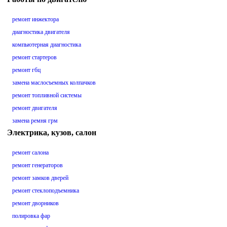
ремонт инжектора
диагностика двигателя
компьютерная диагностика
ремонт стартеров
ремонт гбц
замена маслосъемных колпачков
ремонт топливной системы
ремонт двигателя
замена ремня грм
Электрика, кузов, салон
ремонт салона
ремонт генераторов
ремонт замков дверей
ремонт стеклоподъемника
ремонт дворников
полировка фар