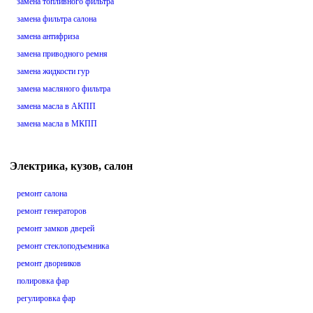
замена топливного фильтра
замена фильтра салона
замена антифриза
замена приводного ремня
замена жидкости гур
замена масляного фильтра
замена масла в АКПП
замена масла в МКПП
Электрика, кузов, салон
ремонт салона
ремонт генераторов
ремонт замков дверей
ремонт стеклоподъемника
ремонт дворников
полировка фар
регулировка фар