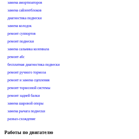
замена амортизаторов
замена сайлентблоков
диагностика подвески
замена колодок
ремонт суппортов
ремонт подвески
замена сальника коленвала
ремонт абс
бесплатная диагностика подвески
ремонт ручного тормоза
ремонт и замена сцепления
ремонт тормозной системы
ремонт задней балки
замена шаровой опоры
замена рычага подвески
развал-схождение
Работы по двигателю