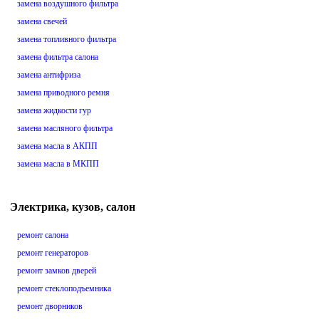
замена воздушного фильтра
замена свечей
замена топливного фильтра
замена фильтра салона
замена антифриза
замена приводного ремня
замена жидкости гур
замена масляного фильтра
замена масла в АКПП
замена масла в МКПП
Электрика, кузов, салон
ремонт салона
ремонт генераторов
ремонт замков дверей
ремонт стеклоподъемника
ремонт дворников