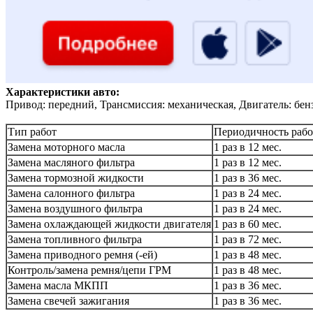
Характеристики авто:
Привод: передний, Трансмиссия: механическая, Двигатель: бен
Тип работ
Периодичность рабо
Замена моторного масла
1 раз в 12 мес.
Замена масляного фильтра
1 раз в 12 мес.
Замена тормозной жидкости
1 раз в 36 мес.
Замена салонного фильтра
1 раз в 24 мес.
Замена воздушного фильтра
1 раз в 24 мес.
Замена охлаждающей жидкости двигателя
1 раз в 60 мес.
Замена топливного фильтра
1 раз в 72 мес.
Замена приводного ремня (-ей)
1 раз в 48 мес.
Контроль/замена ремня/цепи ГРМ
1 раз в 48 мес.
Замена масла МКПП
1 раз в 36 мес.
Замена свечей зажигания
1 раз в 36 мес.