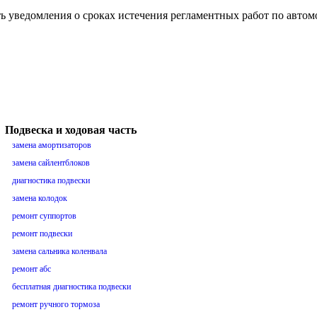
ть уведомления о сроках истечения регламентных работ по авто
Подвеска и ходовая часть
замена амортизаторов
замена сайлентблоков
диагностика подвески
замена колодок
ремонт суппортов
ремонт подвески
замена сальника коленвала
ремонт абс
бесплатная диагностика подвески
ремонт ручного тормоза