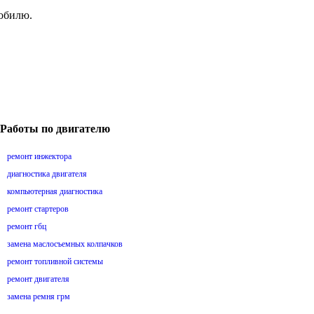
мобилю.
Работы по двигателю
ремонт инжектора
диагностика двигателя
компьютерная диагностика
ремонт стартеров
ремонт гбц
замена маслосъемных колпачков
ремонт топливной системы
ремонт двигателя
замена ремня грм