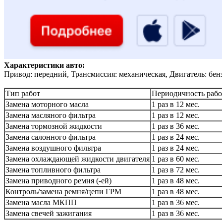
Характеристики авто:
Привод: передний, Трансмиссия: механическая, Двигатель: бен
Тип работ
Периодичность рабо
Замена моторного масла
1 раз в 12 мес.
Замена масляного фильтра
1 раз в 12 мес.
Замена тормозной жидкости
1 раз в 36 мес.
Замена салонного фильтра
1 раз в 24 мес.
Замена воздушного фильтра
1 раз в 24 мес.
Замена охлаждающей жидкости двигателя
1 раз в 60 мес.
Замена топливного фильтра
1 раз в 72 мес.
Замена приводного ремня (-ей)
1 раз в 48 мес.
Контроль/замена ремня/цепи ГРМ
1 раз в 48 мес.
Замена масла МКПП
1 раз в 36 мес.
Замена свечей зажигания
1 раз в 36 мес.