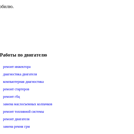
мобилю.
Работы по двигателю
ремонт инжектора
диагностика двигателя
компьютерная диагностика
ремонт стартеров
ремонт гбц
замена маслосъемных колпачков
ремонт топливной системы
ремонт двигателя
замена ремня грм