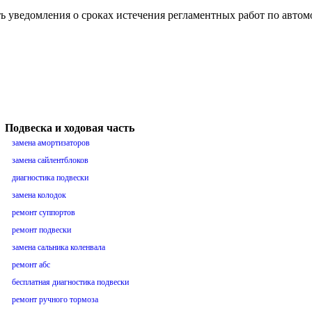
ть уведомления о сроках истечения регламентных работ по авто
Подвеска и ходовая часть
замена амортизаторов
замена сайлентблоков
диагностика подвески
замена колодок
ремонт суппортов
ремонт подвески
замена сальника коленвала
ремонт абс
бесплатная диагностика подвески
ремонт ручного тормоза