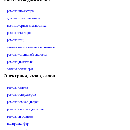
ремонт инжектора
диагностика двигателя
компьютерная диагностика
ремонт стартеров
ремонт гбц
замена маслосъемных колпачков
ремонт топливной системы
ремонт двигателя
замена ремня грм
Электрика, кузов, салон
ремонт салона
ремонт генераторов
ремонт замков дверей
ремонт стеклоподъемника
ремонт дворников
полировка фар