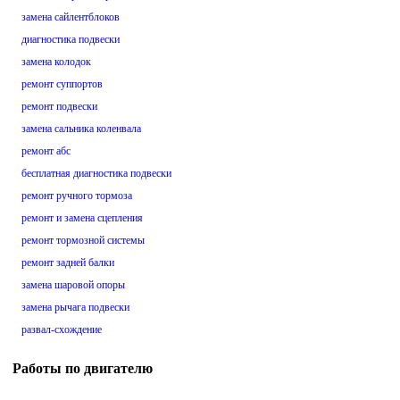
замена сайлентблоков
диагностика подвески
замена колодок
ремонт суппортов
ремонт подвески
замена сальника коленвала
ремонт абс
бесплатная диагностика подвески
ремонт ручного тормоза
ремонт и замена сцепления
ремонт тормозной системы
ремонт задней балки
замена шаровой опоры
замена рычага подвески
развал-схождение
Работы по двигателю