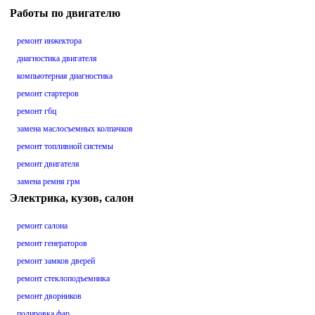
Работы по двигателю
ремонт инжектора
диагностика двигателя
компьютерная диагностика
ремонт стартеров
ремонт гбц
замена маслосъемных колпачков
ремонт топливной системы
ремонт двигателя
замена ремня грм
Электрика, кузов, салон
ремонт салона
ремонт генераторов
ремонт замков дверей
ремонт стеклоподъемника
ремонт дворников
полировка фар