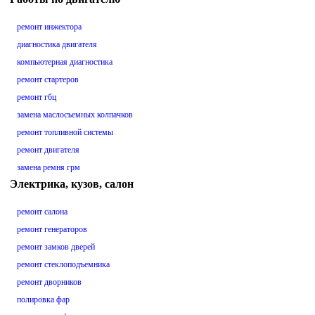
ремонт инжектора
диагностика двигателя
компьютерная диагностика
ремонт стартеров
ремонт гбц
замена маслосъемных колпачков
ремонт топливной системы
ремонт двигателя
замена ремня грм
Электрика, кузов, салон
ремонт салона
ремонт генераторов
ремонт замков дверей
ремонт стеклоподъемника
ремонт дворников
полировка фар