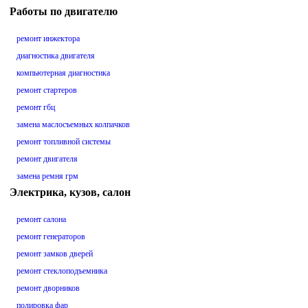
Работы по двигателю
ремонт инжектора
диагностика двигателя
компьютерная диагностика
ремонт стартеров
ремонт гбц
замена маслосъемных колпачков
ремонт топливной системы
ремонт двигателя
замена ремня грм
Электрика, кузов, салон
ремонт салона
ремонт генераторов
ремонт замков дверей
ремонт стеклоподъемника
ремонт дворников
полировка фар