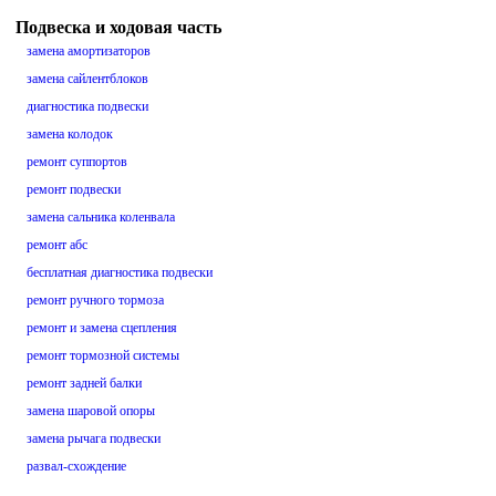
Подвеска и ходовая часть
замена амортизаторов
замена сайлентблоков
диагностика подвески
замена колодок
ремонт суппортов
ремонт подвески
замена сальника коленвала
ремонт абс
бесплатная диагностика подвески
ремонт ручного тормоза
ремонт и замена сцепления
ремонт тормозной системы
ремонт задней балки
замена шаровой опоры
замена рычага подвески
развал-схождение