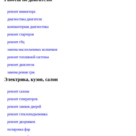
ремонт инжектора
диагностика двигателя
компьютерная диагностика
ремонт стартеров
ремонт гбц
замена маслосъемных колпачков
ремонт топливной системы
ремонт двигателя
замена ремня грм
Электрика, кузов, салон
ремонт салона
ремонт генераторов
ремонт замков дверей
ремонт стеклоподъемника
ремонт дворников
полировка фар