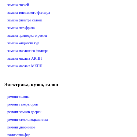
замена свечей
замена топливного фильтра
замена фильтра салона
замена антифриза
замена приводного ремня
замена жидкости гур
замена масляного фильтра
замена масла в АКПП
замена масла в МКПП
Электрика, кузов, салон
ремонт салона
ремонт генераторов
ремонт замков дверей
ремонт стеклоподъемника
ремонт дворников
полировка фар