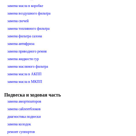
замена масла в коробке
замена воздушного фильтра
замена свечей
замена топливного фильтра
замена фильтра салона
замена антифриза
замена приводного ремня
замена жидкости гур
замена масляного фильтра
замена масла в АКПП
замена масла в МКПП
Подвеска и ходовая часть
замена амортизаторов
замена сайлентблоков
диагностика подвески
замена колодок
ремонт суппортов