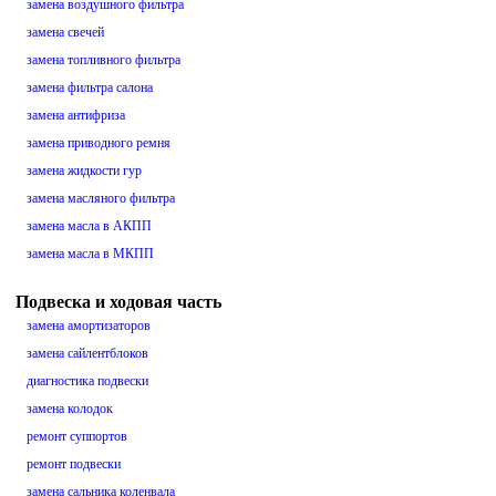
замена воздушного фильтра
замена свечей
замена топливного фильтра
замена фильтра салона
замена антифриза
замена приводного ремня
замена жидкости гур
замена масляного фильтра
замена масла в АКПП
замена масла в МКПП
Подвеска и ходовая часть
замена амортизаторов
замена сайлентблоков
диагностика подвески
замена колодок
ремонт суппортов
ремонт подвески
замена сальника коленвала