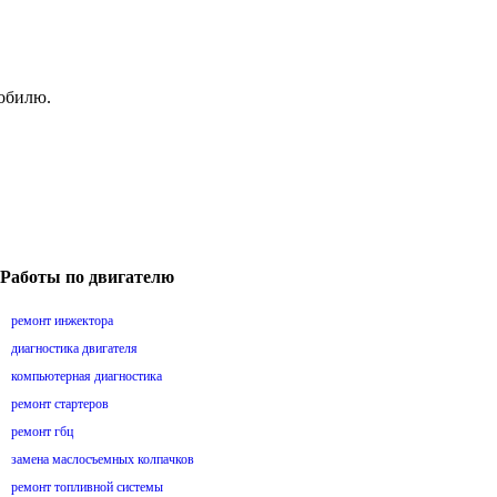
мобилю.
Работы по двигателю
ремонт инжектора
диагностика двигателя
компьютерная диагностика
ремонт стартеров
ремонт гбц
замена маслосъемных колпачков
ремонт топливной системы