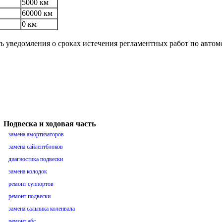
5000 км
60000 км
0 км
ть уведомления о сроках истечения регламентных работ по авто
Подвеска и ходовая часть
замена амортизаторов
замена сайлентблоков
диагностика подвески
замена колодок
ремонт суппортов
ремонт подвески
замена сальника коленвала
ремонт абс