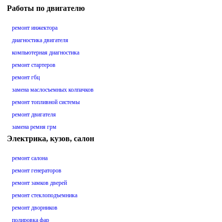
Работы по двигателю
ремонт инжектора
диагностика двигателя
компьютерная диагностика
ремонт стартеров
ремонт гбц
замена маслосъемных колпачков
ремонт топливной системы
ремонт двигателя
замена ремня грм
Электрика, кузов, салон
ремонт салона
ремонт генераторов
ремонт замков дверей
ремонт стеклоподъемника
ремонт дворников
полировка фар