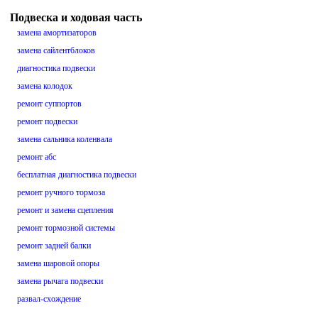
Подвеска и ходовая часть
замена амортизаторов
замена сайлентблоков
диагностика подвески
замена колодок
ремонт суппортов
ремонт подвески
замена сальника коленвала
ремонт абс
бесплатная диагностика подвески
ремонт ручного тормоза
ремонт и замена сцепления
ремонт тормозной системы
ремонт задней балки
замена шаровой опоры
замена рычага подвески
развал-схождение