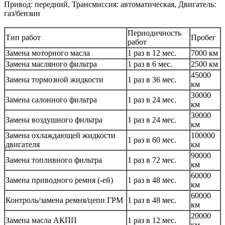
Привод: передний, Трансмиссия: автоматическая, Двигатель:
газ/бензин
Периодичность
Тип работ
Пробег
работ
Замена моторного масла
1 раз в 12 мес.
7000 км
Замена масляного фильтра
1 раз в 6 мес.
2500 км
45000
Замена тормозной жидкости
1 раз в 36 мес.
км
30000
Замена салонного фильтра
1 раз в 24 мес.
км
30000
Замена воздушного фильтра
1 раз в 24 мес.
км
Замена охлаждающей жидкости
100000
1 раз в 60 мес.
двигателя
км
90000
Замена топливного фильтра
1 раз в 72 мес.
км
60000
Замена приводного ремня (-ей)
1 раз в 48 мес.
км
60000
Контроль/замена ремня/цепи ГРМ
1 раз в 48 мес.
км
20000
Замена масла АКПП
1 раз в 12 мес.
км