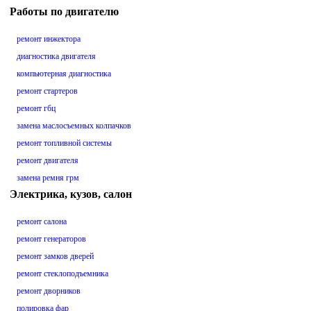
Работы по двигателю
ремонт инжектора
диагностика двигателя
компьютерная диагностика
ремонт стартеров
ремонт гбц
замена маслосъемных колпачков
ремонт топливной системы
ремонт двигателя
замена ремня грм
Электрика, кузов, салон
ремонт салона
ремонт генераторов
ремонт замков дверей
ремонт стеклоподъемника
ремонт дворников
полировка фар