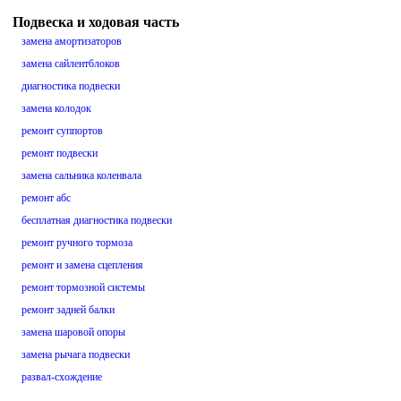
Подвеска и ходовая часть
замена амортизаторов
замена сайлентблоков
диагностика подвески
замена колодок
ремонт суппортов
ремонт подвески
замена сальника коленвала
ремонт абс
бесплатная диагностика подвески
ремонт ручного тормоза
ремонт и замена сцепления
ремонт тормозной системы
ремонт задней балки
замена шаровой опоры
замена рычага подвески
развал-схождение