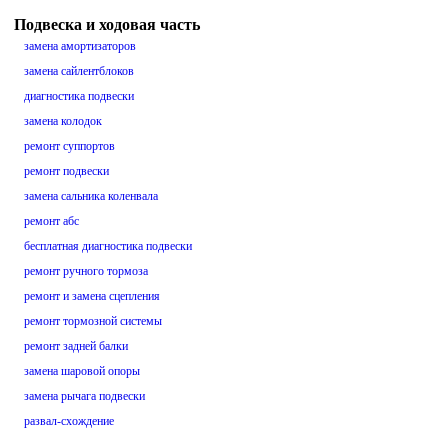
Подвеска и ходовая часть
замена амортизаторов
замена сайлентблоков
диагностика подвески
замена колодок
ремонт суппортов
ремонт подвески
замена сальника коленвала
ремонт абс
бесплатная диагностика подвески
ремонт ручного тормоза
ремонт и замена сцепления
ремонт тормозной системы
ремонт задней балки
замена шаровой опоры
замена рычага подвески
развал-схождение