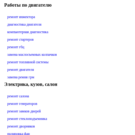
Работы по двигателю
ремонт инжектора
диагностика двигателя
компьютерная диагностика
ремонт стартеров
ремонт гбц
замена маслосъемных колпачков
ремонт топливной системы
ремонт двигателя
замена ремня грм
Электрика, кузов, салон
ремонт салона
ремонт генераторов
ремонт замков дверей
ремонт стеклоподъемника
ремонт дворников
полировка фар