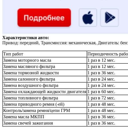
Характеристики авто:
Привод: передний, Трансмиссия: механическая, Двигатель: бен
Тип работ
Периодичность рабо
Замена моторного масла
1 раз в 12 мес.
Замена масляного фильтра
1 раз в 12 мес.
Замена тормозной жидкости
1 раз в 36 мес.
Замена салонного фильтра
1 раз в 24 мес.
Замена воздушного фильтра
1 раз в 24 мес.
Замена охлаждающей жидкости двигателя
1 раз в 60 мес.
Замена топливного фильтра
1 раз в 72 мес.
Замена приводного ремня (-ей)
1 раз в 48 мес.
Контроль/замена ремня/цепи ГРМ
1 раз в 48 мес.
Замена масла МКПП
1 раз в 36 мес.
Замена свечей зажигания
1 раз в 36 мес.