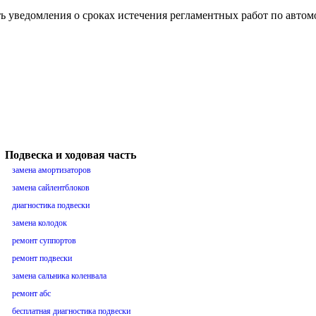
ть уведомления о сроках истечения регламентных работ по авто
Подвеска и ходовая часть
замена амортизаторов
замена сайлентблоков
диагностика подвески
замена колодок
ремонт суппортов
ремонт подвески
замена сальника коленвала
ремонт абс
бесплатная диагностика подвески