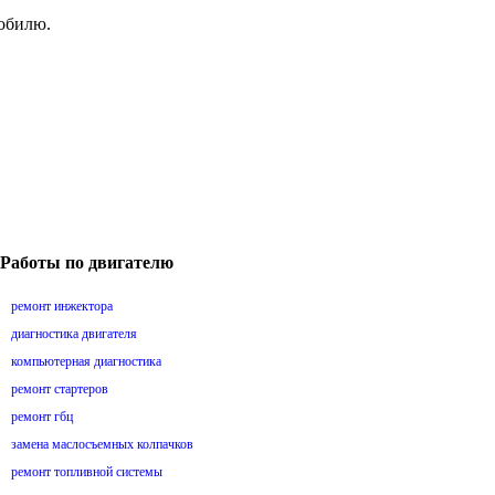
мобилю.
Работы по двигателю
ремонт инжектора
диагностика двигателя
компьютерная диагностика
ремонт стартеров
ремонт гбц
замена маслосъемных колпачков
ремонт топливной системы