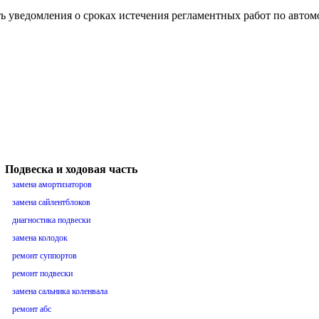
ть уведомления о сроках истечения регламентных работ по авто
Подвеска и ходовая часть
замена амортизаторов
замена сайлентблоков
диагностика подвески
замена колодок
ремонт суппортов
ремонт подвески
замена сальника коленвала
ремонт абс