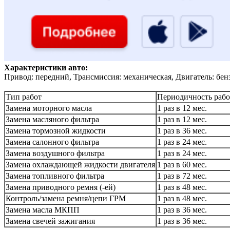
Характеристики авто:
Привод: передний, Трансмиссия: механическая, Двигатель: бен
Тип работ
Периодичность рабо
Замена моторного масла
1 раз в 12 мес.
Замена масляного фильтра
1 раз в 12 мес.
Замена тормозной жидкости
1 раз в 36 мес.
Замена салонного фильтра
1 раз в 24 мес.
Замена воздушного фильтра
1 раз в 24 мес.
Замена охлаждающей жидкости двигателя
1 раз в 60 мес.
Замена топливного фильтра
1 раз в 72 мес.
Замена приводного ремня (-ей)
1 раз в 48 мес.
Контроль/замена ремня/цепи ГРМ
1 раз в 48 мес.
Замена масла МКПП
1 раз в 36 мес.
Замена свечей зажигания
1 раз в 36 мес.