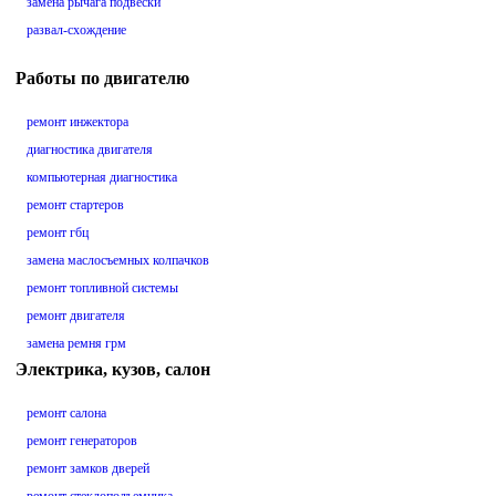
замена рычага подвески
развал-схождение
Работы по двигателю
ремонт инжектора
диагностика двигателя
компьютерная диагностика
ремонт стартеров
ремонт гбц
замена маслосъемных колпачков
ремонт топливной системы
ремонт двигателя
замена ремня грм
Электрика, кузов, салон
ремонт салона
ремонт генераторов
ремонт замков дверей