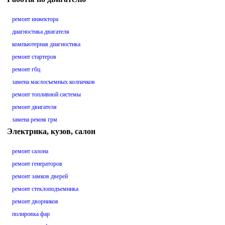
ремонт инжектора
диагностика двигателя
компьютерная диагностика
ремонт стартеров
ремонт гбц
замена маслосъемных колпачков
ремонт топливной системы
ремонт двигателя
замена ремня грм
Электрика, кузов, салон
ремонт салона
ремонт генераторов
ремонт замков дверей
ремонт стеклоподъемника
ремонт дворников
полировка фар