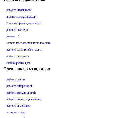
ремонт инжектора
диагностика двигателя
компьютерная диагностика
ремонт стартеров
ремонт гбц
замена маслосъемных колпачков
ремонт топливной системы
ремонт двигателя
замена ремня грм
Электрика, кузов, салон
ремонт салона
ремонт генераторов
ремонт замков дверей
ремонт стеклоподъемника
ремонт дворников
полировка фар