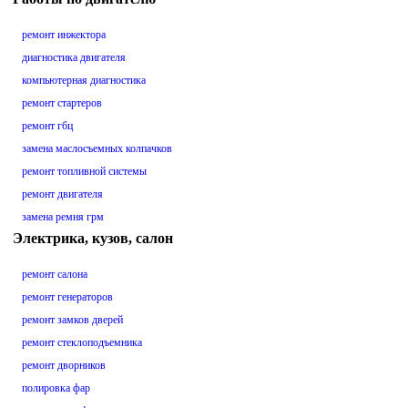
ремонт инжектора
диагностика двигателя
компьютерная диагностика
ремонт стартеров
ремонт гбц
замена маслосъемных колпачков
ремонт топливной системы
ремонт двигателя
замена ремня грм
Электрика, кузов, салон
ремонт салона
ремонт генераторов
ремонт замков дверей
ремонт стеклоподъемника
ремонт дворников
полировка фар