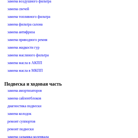
замена воздушного фильтра
замена свечей
замена топливного фильтра
замена фильтра салона
замена антифриза
замена приводного ремня
замена жидкости гур
замена масляного фильтра
замена масла в АКПП
замена масла в МКПП
Подвеска и ходовая часть
замена амортизаторов
замена сайлентблоков
диагностика подвески
замена колодок
ремонт суппортов
ремонт подвески
замена сальника коленвала