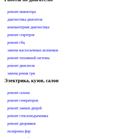
ремонт инжектора
диагностика двигателя
компьютерная диагностика
ремонт стартеров
ремонт гбц
замена маслосъемных колпачков
ремонт топливной системы
ремонт двигателя
замена ремня грм
Электрика, кузов, салон
ремонт салона
ремонт генераторов
ремонт замков дверей
ремонт стеклоподъемника
ремонт дворников
полировка фар