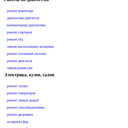
ремонт инжектора
диагностика двигателя
компьютерная диагностика
ремонт стартеров
ремонт гбц
замена маслосъемных колпачков
ремонт топливной системы
ремонт двигателя
замена ремня грм
Электрика, кузов, салон
ремонт салона
ремонт генераторов
ремонт замков дверей
ремонт стеклоподъемника
ремонт дворников
полировка фар