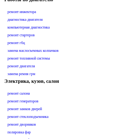
ремонт инжектора
диагностика двигателя
компьютерная диагностика
ремонт стартеров
ремонт гбц
замена маслосъемных колпачков
ремонт топливной системы
ремонт двигателя
замена ремня грм
Электрика, кузов, салон
ремонт салона
ремонт генераторов
ремонт замков дверей
ремонт стеклоподъемника
ремонт дворников
полировка фар