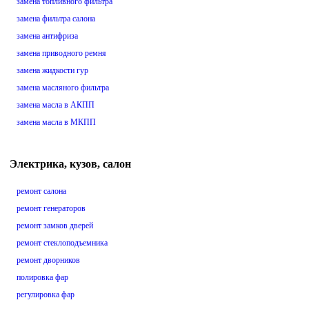
замена топливного фильтра
замена фильтра салона
замена антифриза
замена приводного ремня
замена жидкости гур
замена масляного фильтра
замена масла в АКПП
замена масла в МКПП
Электрика, кузов, салон
ремонт салона
ремонт генераторов
ремонт замков дверей
ремонт стеклоподъемника
ремонт дворников
полировка фар
регулировка фар