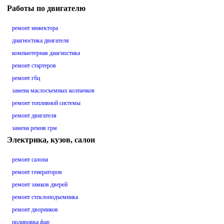
Работы по двигателю
ремонт инжектора
диагностика двигателя
компьютерная диагностика
ремонт стартеров
ремонт гбц
замена маслосъемных колпачков
ремонт топливной системы
ремонт двигателя
замена ремня грм
Электрика, кузов, салон
ремонт салона
ремонт генераторов
ремонт замков дверей
ремонт стеклоподъемника
ремонт дворников
полировка фар