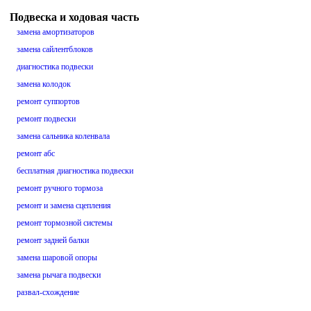
Подвеска и ходовая часть
замена амортизаторов
замена сайлентблоков
диагностика подвески
замена колодок
ремонт суппортов
ремонт подвески
замена сальника коленвала
ремонт абс
бесплатная диагностика подвески
ремонт ручного тормоза
ремонт и замена сцепления
ремонт тормозной системы
ремонт задней балки
замена шаровой опоры
замена рычага подвески
развал-схождение