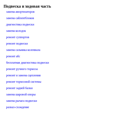
Подвеска и ходовая часть
замена амортизаторов
замена сайлентблоков
диагностика подвески
замена колодок
ремонт суппортов
ремонт подвески
замена сальника коленвала
ремонт абс
бесплатная диагностика подвески
ремонт ручного тормоза
ремонт и замена сцепления
ремонт тормозной системы
ремонт задней балки
замена шаровой опоры
замена рычага подвески
развал-схождение