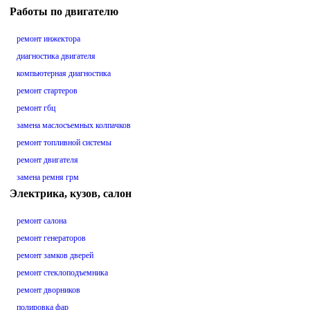
Работы по двигателю
ремонт инжектора
диагностика двигателя
компьютерная диагностика
ремонт стартеров
ремонт гбц
замена маслосъемных колпачков
ремонт топливной системы
ремонт двигателя
замена ремня грм
Электрика, кузов, салон
ремонт салона
ремонт генераторов
ремонт замков дверей
ремонт стеклоподъемника
ремонт дворников
полировка фар