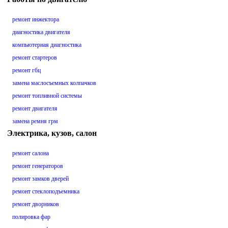
ремонт инжектора
диагностика двигателя
компьютерная диагностика
ремонт стартеров
ремонт гбц
замена маслосъемных колпачков
ремонт топливной системы
ремонт двигателя
замена ремня грм
Электрика, кузов, салон
ремонт салона
ремонт генераторов
ремонт замков дверей
ремонт стеклоподъемника
ремонт дворников
полировка фар