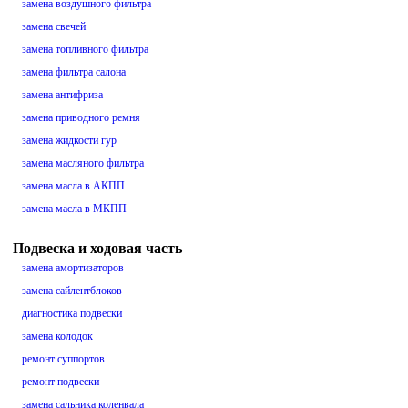
замена воздушного фильтра
замена свечей
замена топливного фильтра
замена фильтра салона
замена антифриза
замена приводного ремня
замена жидкости гур
замена масляного фильтра
замена масла в АКПП
замена масла в МКПП
Подвеска и ходовая часть
замена амортизаторов
замена сайлентблоков
диагностика подвески
замена колодок
ремонт суппортов
ремонт подвески
замена сальника коленвала