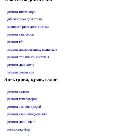
ремонт инжектора
диагностика двигателя
компьютерная диагностика
ремонт стартеров
ремонт гбц
замена маслосъемных колпачков
ремонт топливной системы
ремонт двигателя
замена ремня грм
Электрика, кузов, салон
ремонт салона
ремонт генераторов
ремонт замков дверей
ремонт стеклоподъемника
ремонт дворников
полировка фар