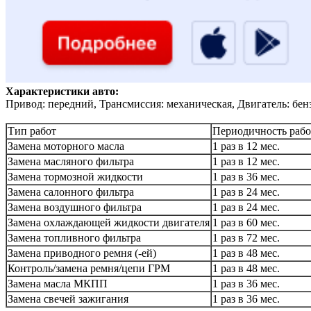
Характеристики авто:
Привод: передний, Трансмиссия: механическая, Двигатель: бен
Тип работ
Периодичность рабо
Замена моторного масла
1 раз в 12 мес.
Замена масляного фильтра
1 раз в 12 мес.
Замена тормозной жидкости
1 раз в 36 мес.
Замена салонного фильтра
1 раз в 24 мес.
Замена воздушного фильтра
1 раз в 24 мес.
Замена охлаждающей жидкости двигателя
1 раз в 60 мес.
Замена топливного фильтра
1 раз в 72 мес.
Замена приводного ремня (-ей)
1 раз в 48 мес.
Контроль/замена ремня/цепи ГРМ
1 раз в 48 мес.
Замена масла МКПП
1 раз в 36 мес.
Замена свечей зажигания
1 раз в 36 мес.