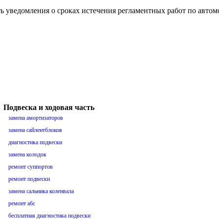
ть уведомления о сроках истечения регламентных работ по авто
Подвеска и ходовая часть
замена амортизаторов
замена сайлентблоков
диагностика подвески
замена колодок
ремонт суппортов
ремонт подвески
замена сальника коленвала
ремонт абс
бесплатная диагностика подвески