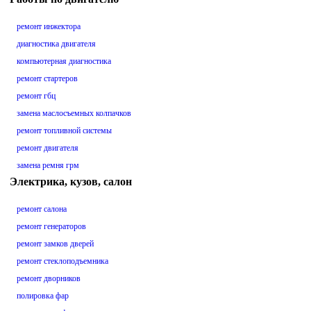
ремонт инжектора
диагностика двигателя
компьютерная диагностика
ремонт стартеров
ремонт гбц
замена маслосъемных колпачков
ремонт топливной системы
ремонт двигателя
замена ремня грм
Электрика, кузов, салон
ремонт салона
ремонт генераторов
ремонт замков дверей
ремонт стеклоподъемника
ремонт дворников
полировка фар